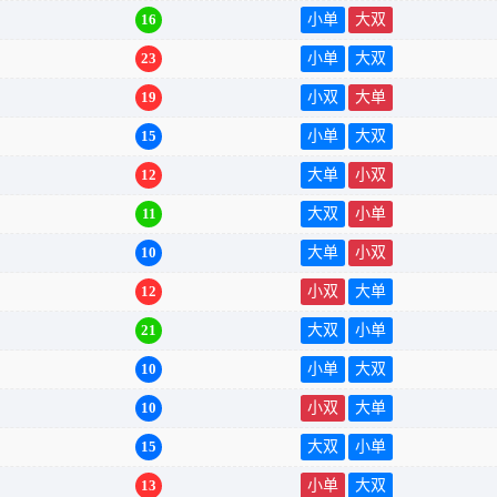
16
小单
大双
23
小单
大双
19
小双
大单
15
小单
大双
12
大单
小双
11
大双
小单
10
大单
小双
12
小双
大单
21
大双
小单
10
小单
大双
10
小双
大单
15
大双
小单
13
小单
大双