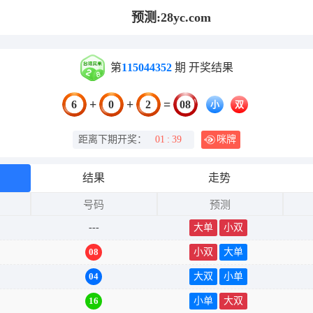
预测:28yc.com
第
115044352
期 开奖结果
+
+
=
6
0
2
08
小
双
距离下期开奖：
01
:
28
咪牌
结果
走势
号码
预测
---
大单
小双
08
小双
大单
04
大双
小单
16
小单
大双