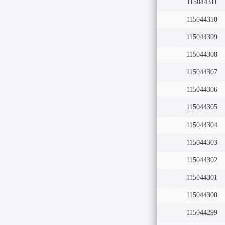
115044311
115044310
115044309
115044308
115044307
115044306
115044305
115044304
115044303
115044302
115044301
115044300
115044299