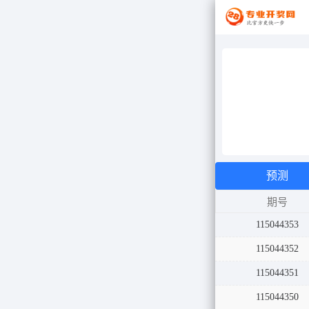
预测
期号
115044353
115044352
115044351
115044350