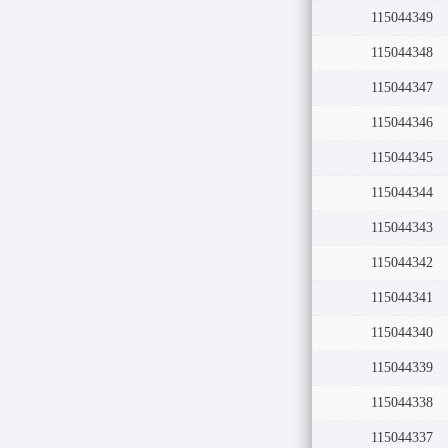
115044349
115044348
115044347
115044346
115044345
115044344
115044343
115044342
115044341
115044340
115044339
115044338
115044337