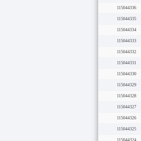
115044336
115044335
115044334
115044333
115044332
115044331
115044330
115044329
115044328
115044327
115044326
115044325
115044324