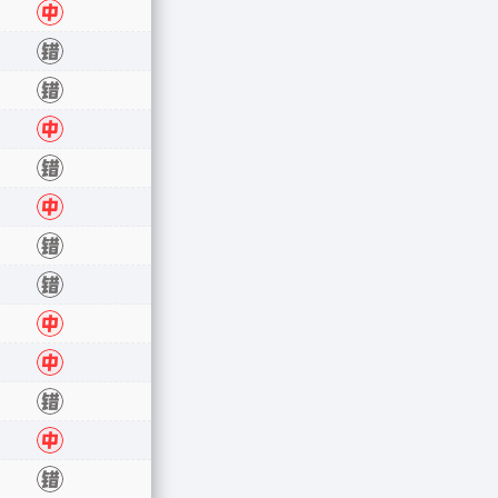
中
错
错
中
错
中
错
错
中
中
错
中
错