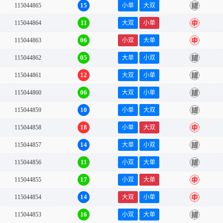
15
115044865
小单
大双
错
11
115044864
大双
小单
中
06
115044863
小双
大单
中
05
115044862
大单
小双
错
12
115044861
大双
小单
错
06
115044860
大双
小单
错
10
115044859
小单
大双
错
18
115044858
小单
大双
中
14
115044857
大单
小双
错
11
115044856
小双
大单
错
17
115044855
小双
大单
中
14
115044854
大双
小单
中
16
115044853
小双
大单
错