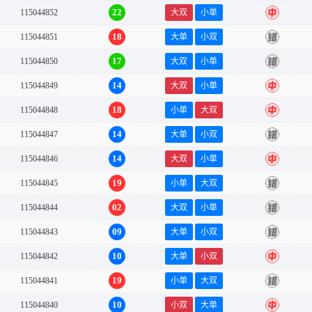
22
115044852
大双
小单
中
18
115044851
大单
小双
错
17
115044850
大双
小单
错
14
115044849
大双
小单
中
18
115044848
小单
大双
中
14
115044847
大单
小双
错
14
115044846
大双
小单
中
19
115044845
小单
大双
错
02
115044844
大双
小单
错
09
115044843
大单
小双
错
10
115044842
大单
小双
中
19
115044841
小单
大双
错
10
115044840
小双
大单
中