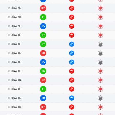
02
115044892
小
中
11
115044891
小
中
15
115044890
大
中
17
115044889
大
中
17
115044888
小
错
18
115044887
小
错
15
115044886
小
错
16
115044885
大
中
12
115044884
小
中
11
115044883
小
中
10
115044882
大
错
07
115044881
小
中