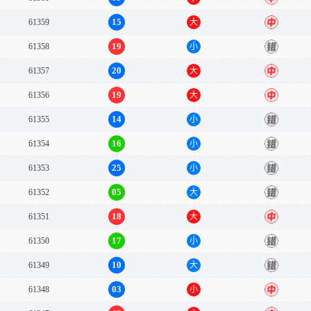
15
61359
大
中
19
61358
小
错
20
61357
大
中
19
61356
大
中
14
61355
小
错
16
61354
小
错
25
61353
小
错
05
61352
大
错
18
61351
大
中
17
61350
小
错
10
61349
大
错
03
61348
小
中