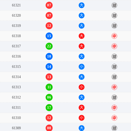
07
61321
大
错
07
61320
大
错
12
61319
大
错
15
61318
大
中
22
61317
大
中
10
61316
大
错
14
61315
小
错
13
61314
大
错
11
61313
小
中
06
61312
大
错
17
61311
大
中
12
61310
小
中
08
61309
大
错