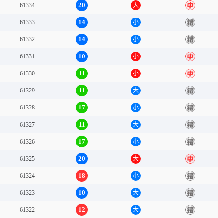
20
61334
大
中
14
61333
小
错
14
61332
小
错
10
61331
小
中
11
61330
小
中
11
61329
大
错
17
61328
小
错
11
61327
大
错
17
61326
小
错
20
61325
大
中
18
61324
小
错
10
61323
大
错
12
61322
大
错