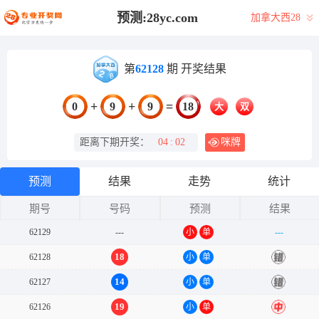
预测:28yc.com
加拿大西28
第
62128
期 开奖结果
+
+
=
0
9
9
18
大
双
距离下期开奖：
04
:
02
咪牌
预测
结果
走势
统计
期号
号码
预测
结果
62129
---
小
单
---
18
62128
小
单
错
14
62127
小
单
错
19
62126
小
单
中