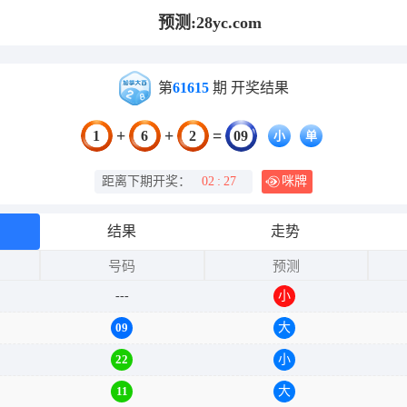
预测:28yc.com
第
61615
期 开奖结果
+
+
=
1
6
2
09
小
单
距离下期开奖：
02
:
27
咪牌
结果
走势
号码
预测
---
小
单
09
大
22
小
11
大