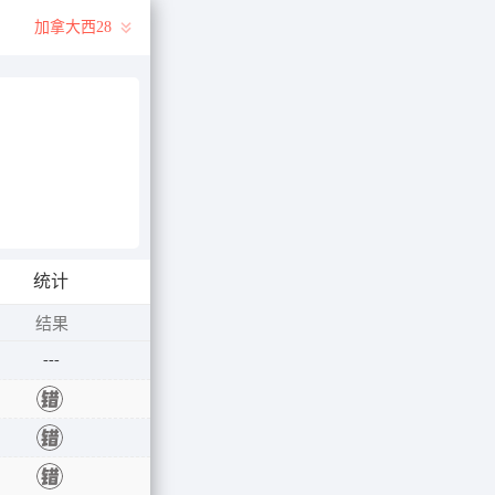
加拿大西28
统计
结果
---
错
错
错