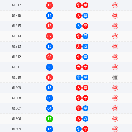
13
61817
小
单
中
14
61816
大
单
中
13
61815
大
单
中
07
61814
小
双
中
15
61813
大
双
中
08
61812
小
单
中
25
61811
大
单
中
18
61810
小
单
错
15
61809
大
单
中
09
61808
小
单
中
04
61807
小
单
中
17
61806
大
双
中
15
61805
小
单
中