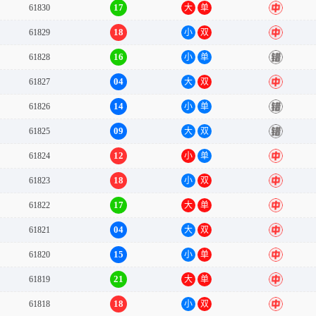
17
61830
大
单
中
18
61829
小
双
中
16
61828
小
单
错
04
61827
大
双
中
14
61826
小
单
错
09
61825
大
双
错
12
61824
小
单
中
18
61823
小
双
中
17
61822
大
单
中
04
61821
大
双
中
15
61820
小
单
中
21
61819
大
单
中
18
61818
小
双
中