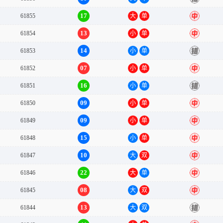
17
61855
大
单
中
13
61854
小
单
中
14
61853
小
单
错
07
61852
小
单
中
16
61851
小
单
错
09
61850
小
单
中
09
61849
小
单
中
15
61848
小
单
中
10
61847
大
双
中
22
61846
大
单
中
08
61845
大
双
中
13
61844
大
双
错