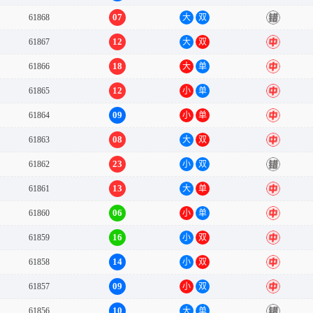
07
61868
大
双
错
12
61867
大
双
中
18
61866
大
单
中
12
61865
小
单
中
09
61864
小
单
中
08
61863
大
双
中
23
61862
小
双
错
13
61861
大
单
中
06
61860
小
单
中
16
61859
小
双
中
14
61858
小
双
中
09
61857
小
双
中
10
61856
大
单
错