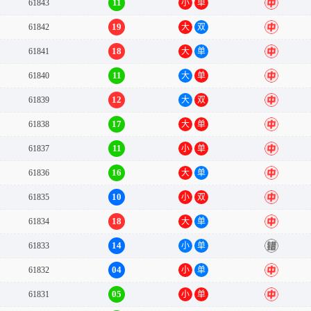
11
61843
小
单
中
19
61842
大
双
中
18
61841
大
单
中
11
61840
大
单
中
12
61839
大
双
中
17
61838
大
单
中
11
61837
小
单
中
16
61836
大
单
中
10
61835
小
双
中
18
61834
大
单
中
14
61833
小
单
错
04
61832
小
单
中
05
61831
小
单
中