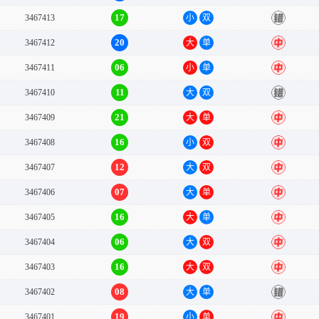
17
3467413
小
双
错
20
3467412
大
单
中
06
3467411
小
单
中
11
3467410
大
双
错
21
3467409
大
单
中
16
3467408
小
双
中
12
3467407
大
双
中
07
3467406
大
单
中
16
3467405
大
单
中
06
3467404
大
双
中
16
3467403
大
双
中
08
3467402
大
单
错
19
3467401
小
单
中