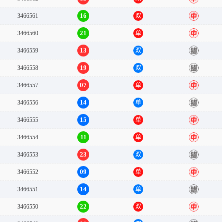
16
3466561
双
中
21
3466560
单
中
13
3466559
双
错
19
3466558
双
错
07
3466557
单
中
14
3466556
单
错
15
3466555
单
中
11
3466554
单
中
23
3466553
双
错
09
3466552
单
中
14
3466551
单
错
22
3466550
双
中