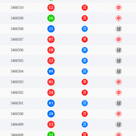
12
3466510
双
中
16
3466509
双
中
25
3466508
双
错
07
3466507
单
中
18
3466506
单
错
12
3466505
单
错
09
3466504
双
错
01
3466503
单
中
24
3466502
双
中
03
3466501
双
错
20
3466500
双
中
13
3466499
双
错
22
3466498
双
中