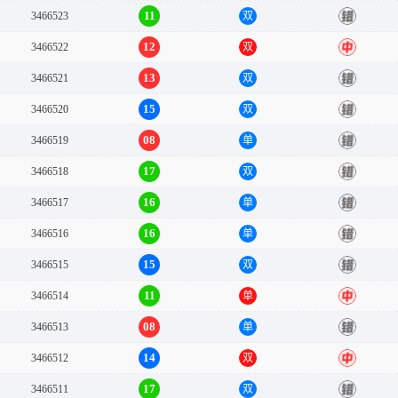
11
3466523
双
错
12
3466522
双
中
13
3466521
双
错
15
3466520
双
错
08
3466519
单
错
17
3466518
双
错
16
3466517
单
错
16
3466516
单
错
15
3466515
双
错
11
3466514
单
中
08
3466513
单
错
14
3466512
双
中
17
3466511
双
错