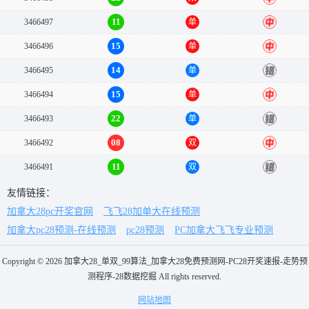
11
3466497
单
中
15
3466496
单
中
14
3466495
单
错
15
3466494
单
中
22
3466493
单
错
08
3466492
双
中
11
3466491
双
错
友情链接：
加拿大28pc开奖官网
飞飞28加单大在线预测
加拿大pc28预测-在线预测
pc28预测
PC加拿大飞飞专业预测
Copyright © 2026 加拿大28_单双_99算法_加拿大28免费预测网-PC28开奖速报-走势预
测程序-28数据挖掘 All rights reserved.
网站地图