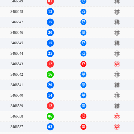
01
3466549
双
错
15
3466548
双
错
15
3466547
双
错
20
3466546
单
错
15
3466545
双
错
25
3466544
双
错
12
3466543
双
中
16
3466542
单
错
20
3466541
单
错
14
3466540
单
错
12
3466539
单
错
06
3466538
双
中
03
3466537
单
中