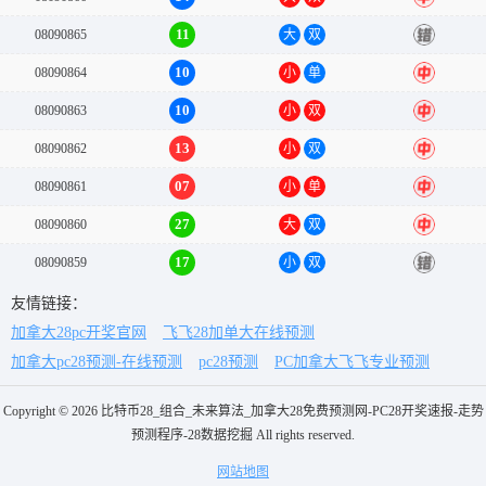
11
08090865
大
双
错
10
08090864
小
单
中
10
08090863
小
双
中
13
08090862
小
双
中
07
08090861
小
单
中
27
08090860
大
双
中
17
08090859
小
双
错
友情链接：
加拿大28pc开奖官网
飞飞28加单大在线预测
加拿大pc28预测-在线预测
pc28预测
PC加拿大飞飞专业预测
Copyright © 2026 比特币28_组合_未来算法_加拿大28免费预测网-PC28开奖速报-走势
预测程序-28数据挖掘 All rights reserved.
网站地图