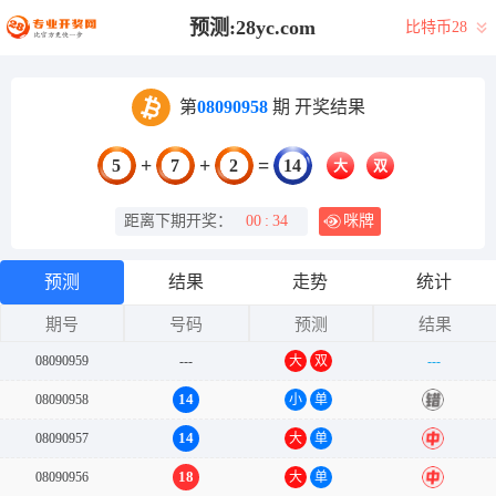
预测:28yc.com
比特币28
第
08090958
期 开奖结果
+
+
=
5
7
2
14
大
双
距离下期开奖：
00
:
34
咪牌
预测
结果
走势
统计
期号
号码
预测
结果
08090959
---
大
双
---
14
08090958
小
单
错
14
08090957
大
单
中
18
08090956
大
单
中