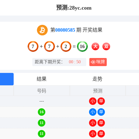
预测:28yc.com
第
08080585
期 开奖结果
+
+
=
7
7
2
16
大
双
距离下期开奖：
00
:
50
咪牌
结果
走势
号码
预测
---
小
单
16
小
单
11
小
单
11
小
单