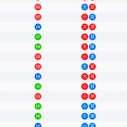
02
大
双
07
小
双
14
大
双
17
大
双
16
大
单
13
小
双
12
大
双
14
大
双
11
小
双
13
小
单
17
小
双
16
小
单
15
小
双