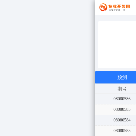
预测
期号
08080586
08080585
08080584
08080583