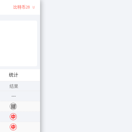
比特币28
统计
结果
---
错
中
中