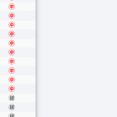
中
中
中
中
中
中
中
中
中
中
错
错
错