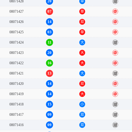
20
08071428
单
错
07
08071427
单
中
14
08071426
双
中
03
08071425
单
中
11
08071424
大
错
20
08071423
大
中
16
08071422
大
中
13
08071421
大
错
14
08071420
双
中
14
08071419
大
中
15
08071418
小
错
09
08071417
双
错
09
08071416
双
错