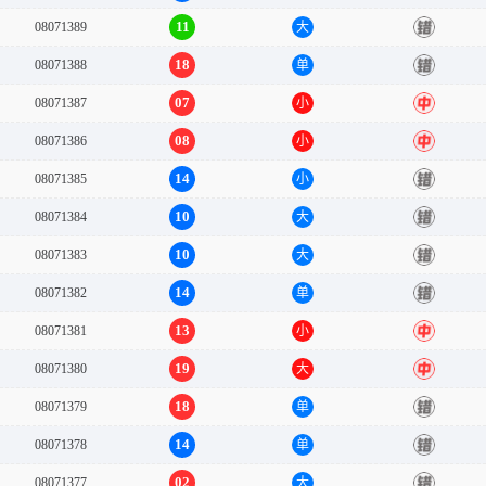
11
08071389
大
错
18
08071388
单
错
07
08071387
小
中
08
08071386
小
中
14
08071385
小
错
10
08071384
大
错
10
08071383
大
错
14
08071382
单
错
13
08071381
小
中
19
08071380
大
中
18
08071379
单
错
14
08071378
单
错
02
08071377
大
错