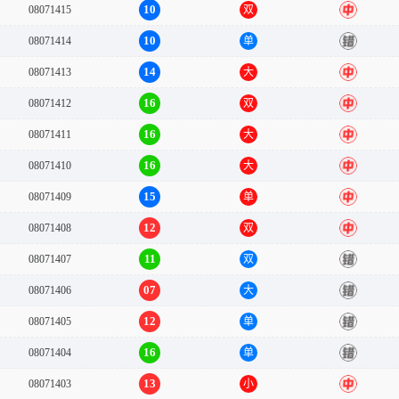
10
08071415
双
中
10
08071414
单
错
14
08071413
大
中
16
08071412
双
中
16
08071411
大
中
16
08071410
大
中
15
08071409
单
中
12
08071408
双
中
11
08071407
双
错
07
08071406
大
错
12
08071405
单
错
16
08071404
单
错
13
08071403
小
中