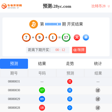
预测:28yc.com
比特币28
第
08080030
期 开奖结果
+
+
=
7
9
1
17
大
单
距离下期开奖：
00
:
12
咪牌
预测
结果
走势
统计
期号
号码
预测
结果
08080031
---
双
---
17
08080030
双
错
09
08080029
双
错
18
08080028
小
错