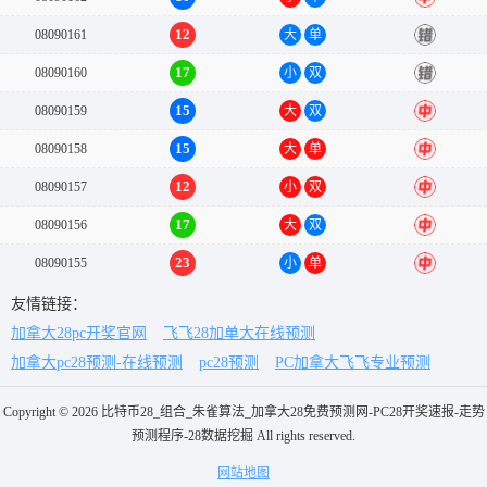
12
08090161
大
单
错
17
08090160
小
双
错
15
08090159
大
双
中
15
08090158
大
单
中
12
08090157
小
双
中
17
08090156
大
双
中
23
08090155
小
单
中
友情链接：
加拿大28pc开奖官网
飞飞28加单大在线预测
加拿大pc28预测-在线预测
pc28预测
PC加拿大飞飞专业预测
Copyright © 2026 比特币28_组合_朱雀算法_加拿大28免费预测网-PC28开奖速报-走势
预测程序-28数据挖掘 All rights reserved.
网站地图