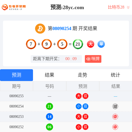
预测:28yc.com
比特币28
第
08090254
期 开奖结果
+
+
=
7
9
5
21
大
单
距离下期开奖：
00
:
09
咪牌
预测
结果
走势
统计
期号
号码
预测
结果
08090255
---
大
双
---
21
08090254
小
双
错
14
08090253
大
双
中
06
08090252
小
双
中