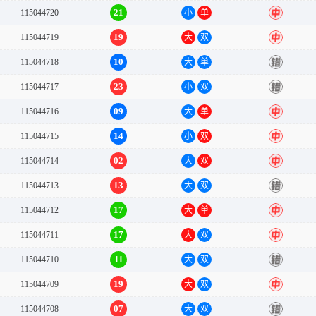
21
115044720
小
单
中
19
115044719
大
双
中
10
115044718
大
单
错
23
115044717
小
双
错
09
115044716
大
单
中
14
115044715
小
双
中
02
115044714
大
双
中
13
115044713
大
双
错
17
115044712
大
单
中
17
115044711
大
双
中
11
115044710
大
双
错
19
115044709
大
双
中
07
115044708
大
双
错