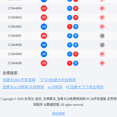
13
115044694
大
单
中
19
115044693
小
单
中
14
115044692
大
单
中
08
115044691
大
单
错
20
115044690
小
单
错
20
115044689
小
双
中
19
115044688
大
双
中
友情链接：
加拿大28pc开奖官网
飞飞28加单大在线预测
加拿大pc28预测-在线预测
pc28预测
PC加拿大飞飞专业预测
Copyright © 2026 台湾28_组合_天神算法_加拿大28免费预测网-PC28开奖速报-走势预
测程序-28数据挖掘 All rights reserved.
网站地图