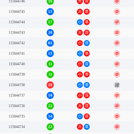
16
115044746
大
双
中
15
115044745
大
单
中
17
115044744
小
单
中
20
115044743
大
双
中
03
115044742
小
双
中
15
115044741
小
单
中
11
115044740
小
双
中
11
115044739
小
单
中
18
115044738
小
单
错
10
115044737
小
双
中
22
115044736
大
双
中
14
115044735
小
双
中
22
115044734
大
单
中