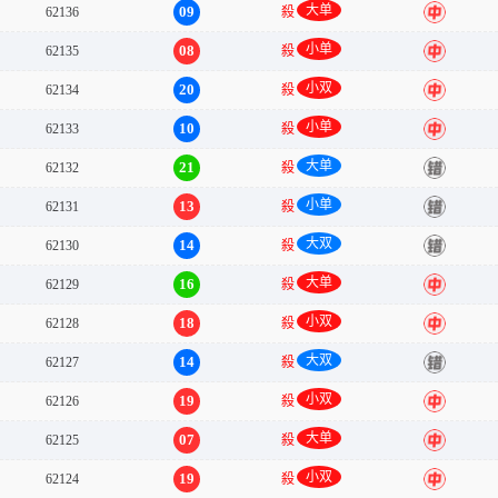
大单
09
62136
殺
中
小单
08
62135
殺
中
小双
20
62134
殺
中
小单
10
62133
殺
中
大单
21
62132
殺
错
小单
13
62131
殺
错
大双
14
62130
殺
错
大单
16
62129
殺
中
小双
18
62128
殺
中
大双
14
62127
殺
错
小双
19
62126
殺
中
大单
07
62125
殺
中
小双
19
62124
殺
中