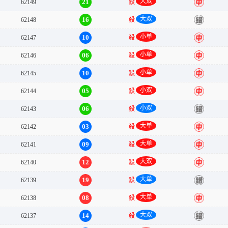
大双
21
62149
殺
中
大双
16
62148
殺
错
小单
10
62147
殺
中
小单
06
62146
殺
中
小单
10
62145
殺
中
小双
05
62144
殺
中
小双
06
62143
殺
错
大单
03
62142
殺
中
大单
09
62141
殺
中
大双
12
62140
殺
中
大单
19
62139
殺
错
大单
08
62138
殺
中
大双
14
62137
殺
错